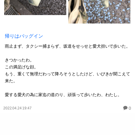
帰りはバッグイン
雨止まず、タクシー捕まらず、坂道をせっせと愛犬担いで歩いた。
きつかったわ。
この満足げな顔。
もう、重くて無理だわって降ろそうとしたけど、いびきが聞こえて
来た。
愛する愛犬の為に家迄の道のり、頑張って歩いたわ、わたし。
0
2022.04.24 19:47
次のページ »