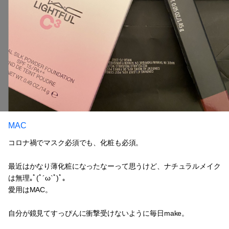
MAC
コロナ禍でマスク必須でも、化粧も必須。
最近はかなり薄化粧になったなーって思うけど、ナチュラルメイク
は無理｡ﾟ(ﾟ´ω`ﾟ)ﾟ｡
愛用はMAC。
自分が鏡見てすっぴんに衝撃受けないように毎日make。