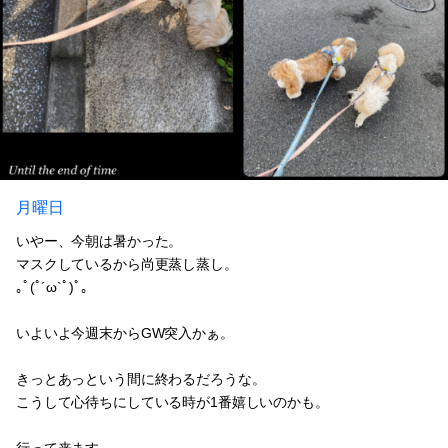
月曜日
いやー、今朝は暑かった。
マスクしているから尚更蒸し蒸し。
｡ﾟ(ﾟ´ω`ﾟ)ﾟ｡
いよいよ今週末からGW突入かぁ。
きっとあっという間に終わるだろうな。
こうして心待ちにしている時が1番嬉しいのかも。
行って来ます。