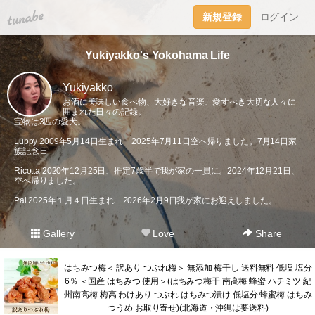
tuna.be
新規登録
ログイン
Yukiyakko's Yokohama Life
Yukiyakko
お酒に美味しい食べ物、大好きな音楽、愛すべき大切な人々に
囲まれた日々の記録。
宝物は3匹の愛犬。
Luppy 2009年5月14日生まれ 2025年7月11日空へ帰りました。7月14日家
族記念日
Ricotta 2020年12月25日、推定7歳半で我が家の一員に。2024年12月21日、
空へ帰りました。
Pal 2025年１月４日生まれ 2026年2月9日我が家にお迎えしました。
Gallery
Love
Share
はちみつ梅＜ 訳あり つぶれ梅＞ 無添加 梅干し 送料無料 低塩 塩分
6％ ＜国産 はちみつ 使用＞(はちみつ梅干 南高梅 蜂蜜 ハチミツ 紀
州南高梅 梅高 わけあり つぶれ はちみつ漬け 低塩分 蜂蜜梅 はちみ
つうめ お取り寄せ)(北海道・沖縄は要送料)