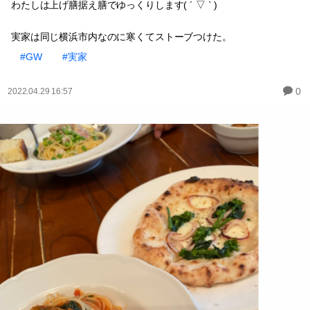
わたしは上げ膳据え膳でゆっくりします( ´ ▽ ` )
実家は同じ横浜市内なのに寒くてストーブつけた。
#GW
#実家
0
2022.04.29 16:57