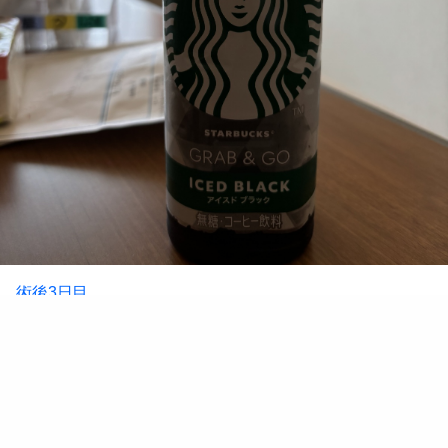
術後3日目
横になってばかりだからか、身体中の筋肉痛が酷くて、昨日は一睡
もできず。
寝返りが出来ない事がこんなに辛いとは…。
朝早くから上半身だけ動かしていたら、1番酷い痛みの首の後ろと
背中が解消。