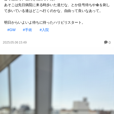
あそこは先日病院に来る時歩いた道だな、とか信号待ちや傘を刺し
て歩いている達はどこへ行くのかな、自由って良いなあって。
明日からいよいよ待ちに待ったハリビリスタート。
#GW
#手術
#入院
0
2025.05.06 15:49