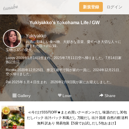
tuna.be
新規登録
ログイン
Yukiyakko's Yokohama Life / GW
Yukiyakko
お酒に美味しい食べ物、大好きな音楽、愛すべき大切な人々に
囲まれた日々の記録。
宝物は3匹の愛犬。
Luppy 2009年5月14日生まれ 2025年7月11日空へ帰りました。7月14日家
族記念日
Ricotta 2020年12月25日、推定7歳半で我が家の一員に。2024年12月21日、
空へ帰りました。
Pal 2025年１月４日生まれ 2026年2月9日我が家にお迎えしました。
Gallery
Love
Share
≪今だけ555円OFF★まとめ買いクーポン≫だし 味源のだし30包
だしパック 出汁パック 和風だし 万能だし 出汁 国産 自然の館 送料
無料 訳あり 簡易包装【5袋でお試しだし5包おまけ】