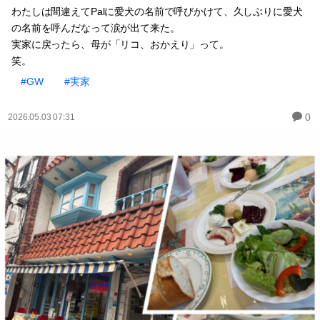
わたしは間違えてPalに愛犬の名前で呼びかけて、久しぶりに愛犬
の名前を呼んだなって涙が出て来た。
実家に戻ったら、母が「リコ、おかえり」って。
笑。
#GW
#実家
0
2026.05.03 07:31