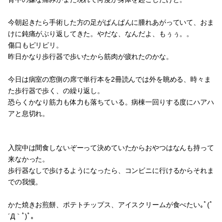
今朝起きたら手術した方の足がぱんぱんに腫れあがっていて、おま
けに鈍痛がぶり返してきた。やだな、なんだよ、もぅぅ。。
傷口もピリピリ。
昨日かなり歩行器で歩いたから筋肉が疲れたのかな。
今日は病室の窓側の席で単行本を2冊読んでは外を眺める、時々ま
た歩行器で歩く、の繰り返し。
恐らくかなり筋力も体力も落ちている。病棟一回りする度にハアハ
アと息切れ。
入院中は間食しないぞーって決めていたからおやつはなんも持って
来なかった。
歩行器なしで歩けるようになったら、コンビニに行けるからそれま
での我慢。
かた焼きお煎餅、ポテトチップス、アイスクリームが食べたい｡ﾟ(ﾟ
´Д｀ﾟ)ﾟ｡