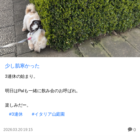
少し肌寒かった
3連休の始まり。
明日はPalも一緒に飲み会のお呼ばれ。
楽しみだー。
#3連休
#イタリア山庭園
0
2026.03.20 19:15