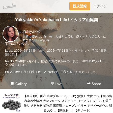
tuna.be
新規登録
ログイン
Yukiyakko's Yokohama Life / イタリア山庭園
Yukiyakko
お酒に美味しい食べ物、大好きな音楽、愛すべき大切な人々に
囲まれた日々の記録。
宝物は3匹の愛犬。
Luppy 2009年5月14日生まれ 2025年7月11日空へ帰りました。7月14日家
族記念日
Ricotta 2020年12月25日、推定7歳半で我が家の一員に。2024年12月21日、
空へ帰りました。
Pal 2025年１月４日生まれ 2026年2月9日我が家にお迎えしました。
Gallery
Love
Share
【楽天1位】国産 冷凍ブルーベリー 1kg 無添加 大粒 バラ凍結 残留
農薬検査済み 冷凍フルーツ スムージー ヨーグルト ジャム お菓子
作り 送料無料 業務用 家庭用 フローズンベリー アサイーボウル 朝
食 おやつ【動画あり】【デザート】