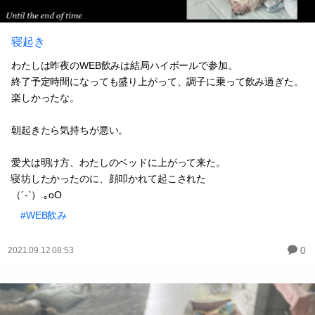
寝起き
わたしは昨夜のWEB飲みは結局ハイボールで参加。
終了予定時間になっても盛り上がって、調子に乗って飲み過ぎた。
楽しかったな。
朝起きたら気持ちが悪い。
愛犬は明け方、わたしのベッドに上がって来た。
寝坊したかったのに、顔叩かれて起こされた
（´-`）.｡oO
#WEB飲み
0
2021.09.12 08:53