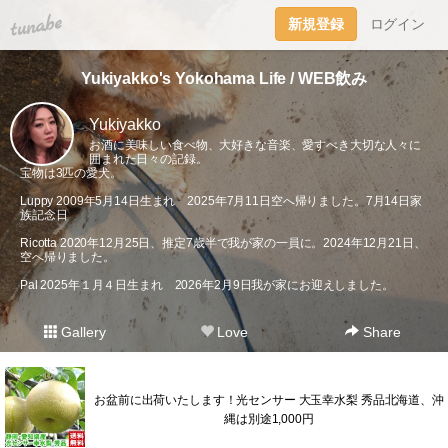
tuna.be
新規登録
ログイン
Yukiyakko's Yokohama Life / WEB飲み
Yukiyakko
お酒に美味しい食べ物、大好きな音楽、愛すべき大切な人々に
囲まれた日々の記録。
宝物は3匹の愛犬。
Luppy 2009年5月14日生まれ 2025年7月11日空へ帰りました。7月14日家
族記念日
Ricotta 2020年12月25日、推定7歳半で我が家の一員に。2024年12月21日、
空へ帰りました。
Pal 2025年１月４日生まれ 2026年2月9日我が家にお迎えしました。
Gallery
Love
Share
お盆前に出荷いたします！光センサー 大玉幸水梨 秀品北海道、沖
縄は別途1,000円