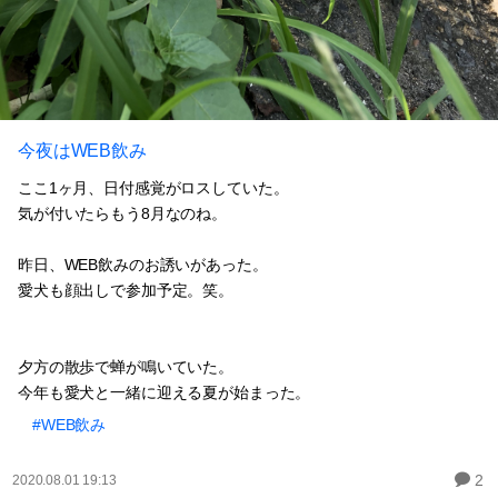
今夜はWEB飲み
ここ1ヶ月、日付感覚がロスしていた。
気が付いたらもう8月なのね。
昨日、WEB飲みのお誘いがあった。
愛犬も顔出しで参加予定。笑。
夕方の散歩で蝉が鳴いていた。
今年も愛犬と一緒に迎える夏が始まった。
#WEB飲み
2
2020.08.01 19:13