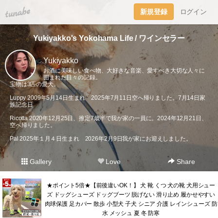
tuna.be
新規登録
ログイン
Yukiyakko's Yokohama Life / ワインセラー
Yukiyakko
お酒に美味しい食べ物、大好きな音楽、愛すべき大切な人々に
囲まれた日々の記録。
宝物は3匹の愛犬。
Luppy 2009年5月14日生まれ 2025年7月11日空へ帰りました。7月14日家
族記念日
Ricotta 2020年12月25日、推定7歳半で我が家の一員に。2024年12月21日、
空へ帰りました。
Pal 2025年１月４日生まれ 2026年2月9日我が家にお迎えしました。
Gallery
Love
Share
★ポイント5倍★【前後違いOK！】 犬 靴 くつ 犬の靴 犬用シュー
ズ ドッグシューズ ドッグブーツ 脱げない 滑り止め 履かせやすい
肉球保護 足カバー 散歩 小型犬 子犬 シニア 介護 レインシューズ 防
水 メッシュ 夏 冬 防寒