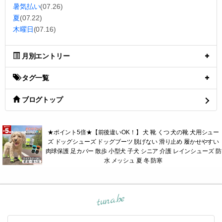
暑気払い
(07.26)
夏
(07.22)
木曜日
(07.16)
月別エントリー
タグ一覧
ブログトップ
★ポイント5倍★【前後違いOK！】 犬 靴 くつ 犬の靴 犬用シュー
ズ ドッグシューズ ドッグブーツ 脱げない 滑り止め 履かせやすい
肉球保護 足カバー 散歩 小型犬 子犬 シニア 介護 レインシューズ 防
水 メッシュ 夏 冬 防寒
tuna.be